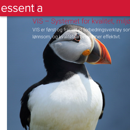
VIS – Systemet for kvalitet, mil
VIS er først og fremst et forbedringsverktøy som
lønnsom, og kvalitetsarbeidet mer effektivt.