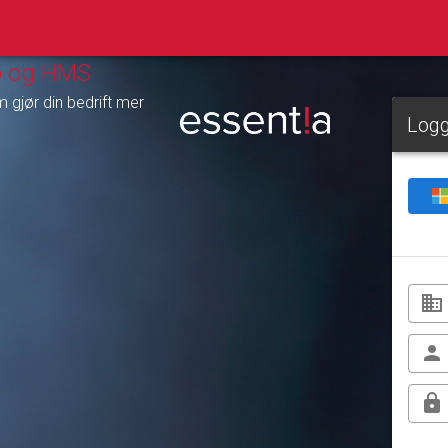
jø og HMS
 gjør din bedrift mer
Logg
business
person
lock