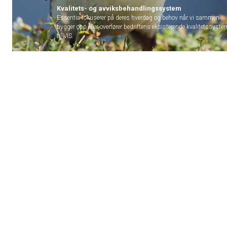
Kvalitets- og avviksbehandlingssystem
Essentia fokuserer på deres hverdag og behov når vi sammen
bygger opp eller overfører bedriftens eksisterende kvalitetssyste
til VIS.