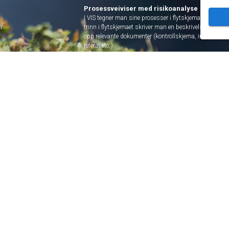
Prosessveiviser med risikoanalyse
I VIS tegner man sine prosesser i flytskjema. Til hvert
m
trinn i flytskjemaet skriver man en beskrivelse og knytt
opp relevante dokumenter (kontrollskjema, instrukser,
referat etc.).